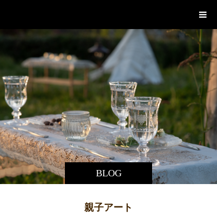
あづち図工室
BLOG
親子アート