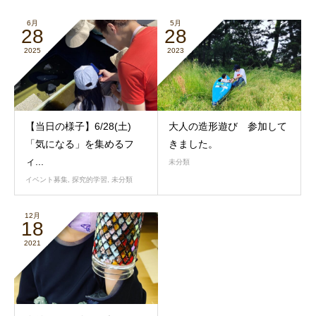
6月
5月
28
28
2025
2023
【当日の様子】6/28(土)
大人の造形遊び 参加して
「気になる」を集めるフ
きました。
ィ...
未分類
イベント募集
,
探究的学習
,
未分類
12月
18
2021