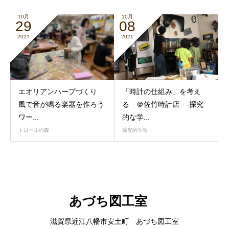
10月
10月
29
08
2021
2021
エオリアンハープづくり
「時計の仕組み」を考え
風で音が鳴る楽器を作ろう
る ＠佐竹時計店 -探究
ワー...
的な学...
トロールの森
探究的学習
あづち図工室
滋賀県近江八幡市安土町 あづち図工室